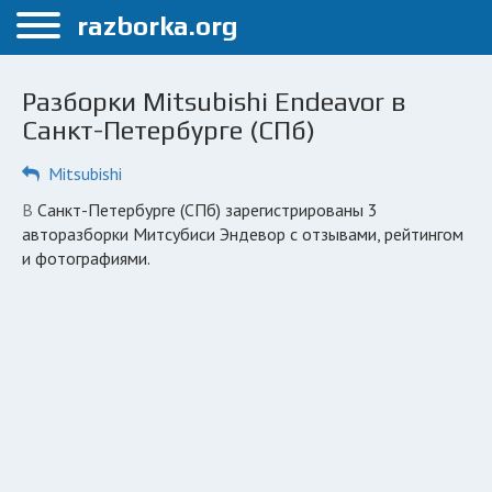
Меню
razborka.org
Главная
Разборки Mitsubishi Endeavor в
Санкт-Петербург
Санкт-Петербурге (СПб)
ПОЛЬЗОВАТЕЛЯМ
Mitsubishi
Каталог разборок
в Санкт-Петербурге (СПб) зарегистрированы 3
авторазборки Митсубиси Эндевор с отзывами, рейтингом
Автосервисы
и фотографиями.
Вопрос автоюристу
Поиск деталей
КОМПАНИЯМ
Личный кабинет
Добавить компанию