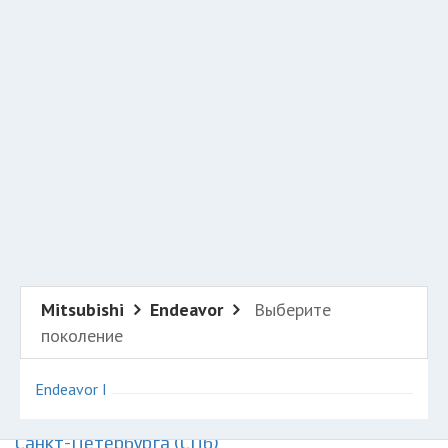
Добавить авто в разбор
Разместить рекламу
Техподдержка
© 2026 Все права защищены
Mitsubishi
Endeavor
Выберите
поколение
Endeavor I
Авторазборки Митсубиси Эндевор на карте
Санкт-Петербурга (СПб)