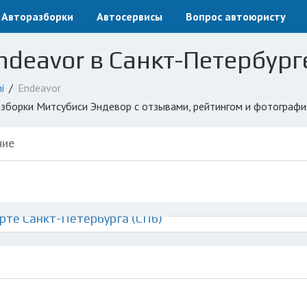
Авторазборки
Автосервисы
Вопрос автоюристу
ndeavor в Санкт-Петербург
i
Endeavor
разборки Митсубиси Эндевор с отзывами, рейтингом и фотографи
ние
рте Санкт-Петербурга (СПб)