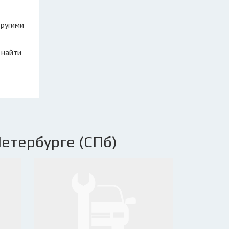
другими
 найти
етербурге (СПб)