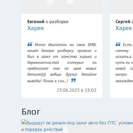
Евгений
о разборке
Сергей
о
Харек
Харек
Искал двигатель на свою БМВ,
Есть
нашёл данную разборку, приехал и
самому
был в шоке от хамства хорька и
искать,а
дерьмозапчастей которые он
чуть ли 
предлогает мне по цене новых
новой з
деталей))) вобще друзья делайте
вопрос
выводы! Лично я счи...!
нахождени
23.06.2025 в 19:02
Блог