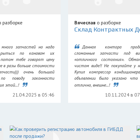
 разборке
Вячеслав
о разборке
 много запчастей но надо
Данная контора прод
 рыться по канавам их
сломанные запчасти под ви
 потом тебе говорят цену
«отличного состояния». Обма
не в разы больше стоимости
чистом виде!! Не покупайте у н
апчасти))) очень большой
Купил компрессор кондиционер
 по поводу законности
объявлении было указано что 
я этой...!
отлично, внешне...!
21.04.2025 в 05:46
10.11.2024 в 0