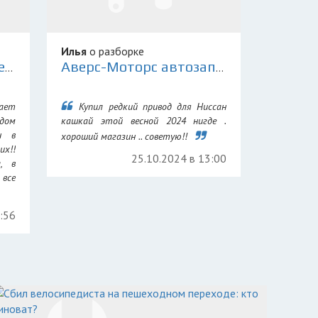
Илья
о разборке
Склад Контрактных Деталей 78
Аверс-Моторс автозапчасти для иномарок
ает
Купил редкий привод для Ниссан
дом
кашкай этой весной 2024 нигде .
н в
хороший магазин .. советую!!
их!!
25.10.2024 в 13:00
а, в
все
7:56