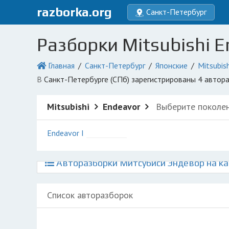
razborka.org
Санкт-Петербург
Разборки Mitsubishi E
Главная
Санкт-Петербург
Японские
Mitsubish
в Санкт-Петербурге (СПб) зарегистрированы 4 авто
Mitsubishi
Endeavor
Выберите поколе
Endeavor I
Авторазборки Митсубиси Эндевор на ка
Список авторазборок