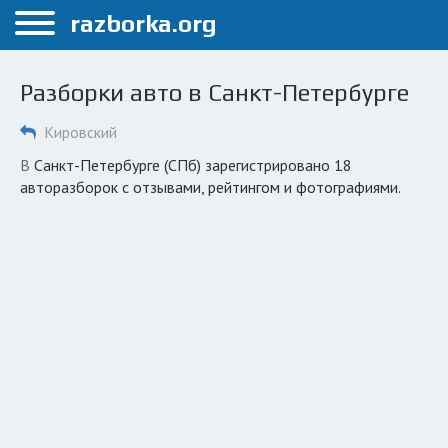
Меню
razborka.org
Главная
Разборки авто в Санкт-Петербурге
Санкт-Петербург
Кировский
ПОЛЬЗОВАТЕЛЯМ
в Санкт-Петербурге (СПб) зарегистрировано 18
Каталог разборок
авторазборок с отзывами, рейтингом и фотографиями.
Автосервисы
Вопрос автоюристу
Поиск деталей
КОМПАНИЯМ
Личный кабинет
Добавить компанию