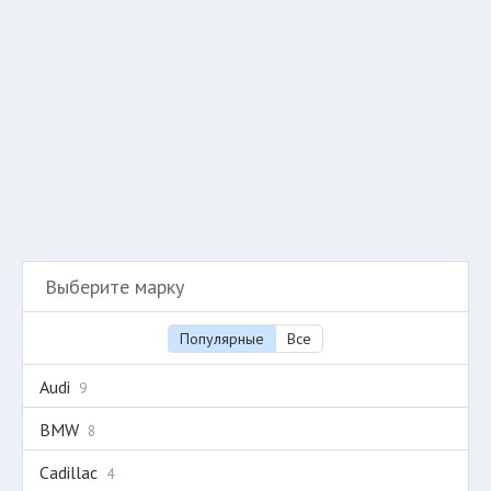
Добавить авто в разбор
Разместить рекламу
Техподдержка
© 2026 Все права защищены
Выберите марку
Популярные
Все
Audi
9
BMW
8
Cadillac
4