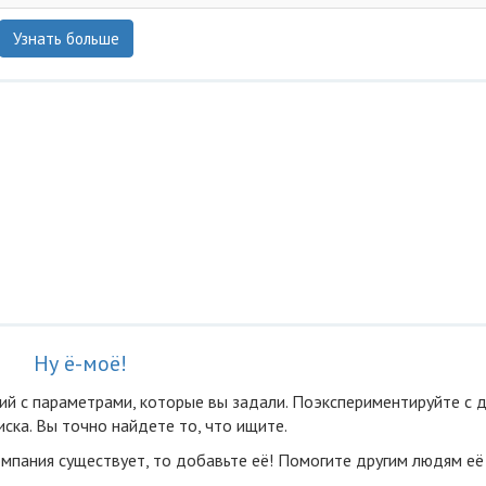
Узнать больше
Ну ё-моё!
ий с параметрами, которые вы задали. Поэкспериментируйте с 
ска. Вы точно найдете то, что ищите.
омпания существует, то добавьте её! Помогите другим людям её