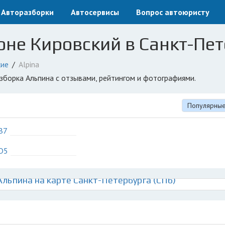
Авторазборки
Автосервисы
Вопрос автоюристу
оне Кировский в Санкт-Пет
ие
Alpina
азборка Альпина с отзывами, рейтингом и фотографиями.
Популярны
B7
D5
ьпина на карте Санкт-Петербурга (СПб)