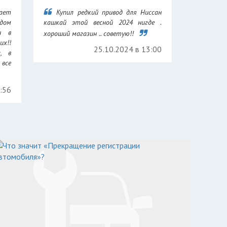
ает
Купил редкий привод для Ниссан
дом
кашкай этой весной 2024 нигде .
н в
хороший магазин .. советую!!
их!!
25.10.2024 в 13:00
а, в
все
7:56