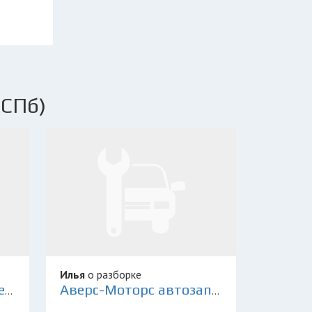
(СПб)
Илья
о разборке
Склад Контрактных Деталей 78
Аверс-Моторс автозапчасти для иномарок