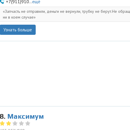
+7(911)910...
ещё
Запчасть не отправили, деньги не вернули, трубку не берут.Не обращ
ни в коем случае
Узнать больше
8.
Максимум
нет отзывов