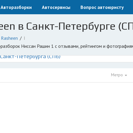
Авторазборки
Автосервисы
Вопрос автоюристу
een в Санкт-Петербурге (С
Rasheen
I
торазборок Ниссан Рашин 1 с отзывами, рейтингом и фотография
 Санкт-Петербурга (СПб)
Метро