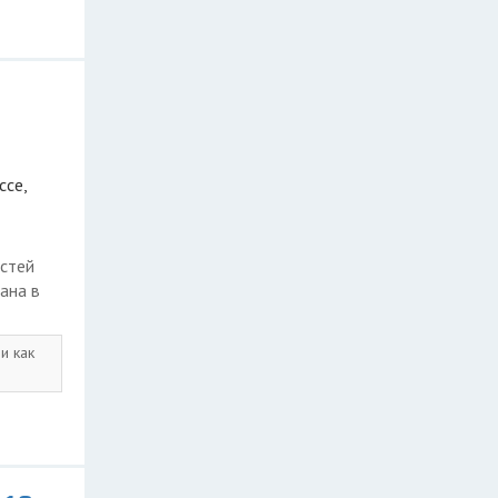
ссе,
астей
ана в
и как