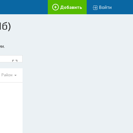
Добавить
Войти
Пб)
ми.
Район