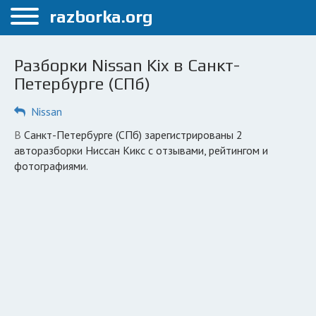
Меню
razborka.org
Главная
Разборки Nissan Kix в Санкт-
Санкт-Петербург
Петербурге (СПб)
ПОЛЬЗОВАТЕЛЯМ
Nissan
Каталог разборок
в Санкт-Петербурге (СПб) зарегистрированы 2
авторазборки Ниссан Кикс с отзывами, рейтингом и
Автосервисы
фотографиями.
Вопрос автоюристу
Поиск деталей
КОМПАНИЯМ
Личный кабинет
Добавить компанию