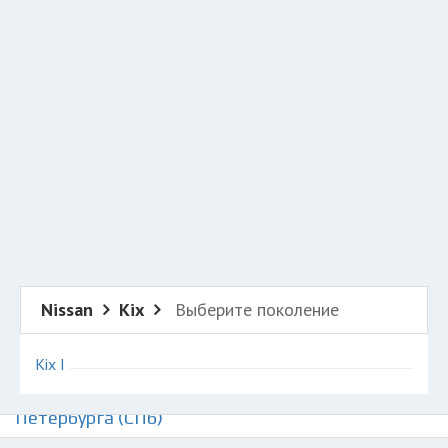
Добавить авто в разбор
Разместить рекламу
Техподдержка
© 2026 Все права защищены
Nissan
Kix
Выберите поколение
Kix I
Авторазборки Ниссан Кикс на карте Санкт-
Петербурга (СПб)