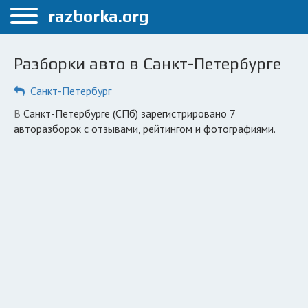
Меню
razborka.org
Главная
Разборки авто в Санкт-Петербурге
Санкт-Петербург
Санкт-Петербург
ПОЛЬЗОВАТЕЛЯМ
в Санкт-Петербурге (СПб) зарегистрировано 7
Каталог разборок
авторазборок с отзывами, рейтингом и фотографиями.
Автосервисы
Вопрос автоюристу
Поиск деталей
КОМПАНИЯМ
Личный кабинет
Добавить компанию