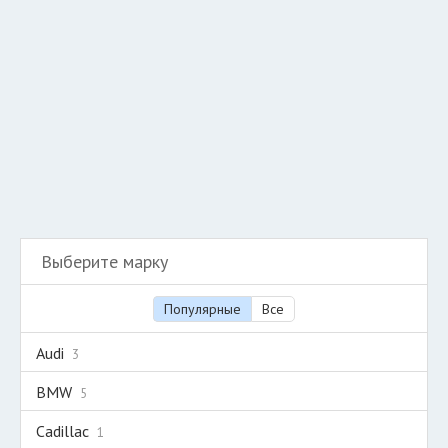
Добавить авто в разбор
Разместить рекламу
Техподдержка
© 2026 Все права защищены
Выберите марку
Популярные
Все
Audi
3
BMW
5
Cadillac
1