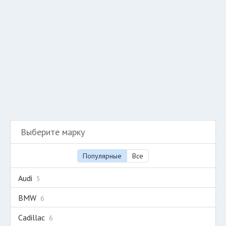
Добавить авто в разбор
Разместить рекламу
Техподдержка
© 2026 Все права защищены
Выберите марку
Популярные
Все
Audi
5
BMW
6
Cadillac
6