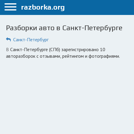
Меню
razborka.org
Главная
Разборки авто в Санкт-Петербурге
Санкт-Петербург
Санкт-Петербург
ПОЛЬЗОВАТЕЛЯМ
в Санкт-Петербурге (СПб) зарегистрировано 10
Каталог разборок
авторазборок с отзывами, рейтингом и фотографиями.
Автосервисы
Вопрос автоюристу
Поиск деталей
КОМПАНИЯМ
Личный кабинет
Добавить компанию