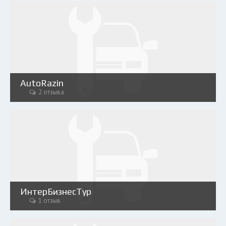
AutoRazin
2 отзыва
ИнтерБизнесТур
1 отзыв