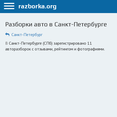
Меню
razborka.org
Главная
Разборки авто в Санкт-Петербурге
Санкт-Петербург
Санкт-Петербург
ПОЛЬЗОВАТЕЛЯМ
в Санкт-Петербурге (СПб) зарегистрировано 11
Каталог разборок
авторазборок с отзывами, рейтингом и фотографиями.
Автосервисы
Вопрос автоюристу
Поиск деталей
КОМПАНИЯМ
Личный кабинет
Добавить компанию