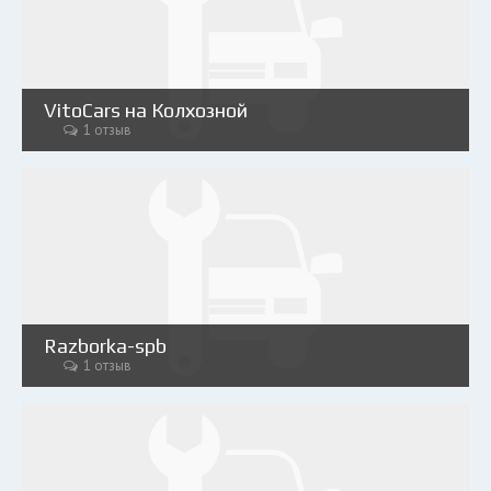
VitoCars на Колхозной
1 отзыв
Razborka-spb
1 отзыв