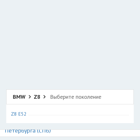
Добавить авто в разбор
Разместить рекламу
Техподдержка
© 2026 Все права защищены
BMW
Z8
Выберите поколение
Z8 E52
Авторазборки БМВ З8 на карте Санкт-
Петербурга (СПб)