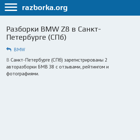
Меню
razborka.org
Главная
Разборки BMW Z8 в Санкт-
Санкт-Петербург
Петербурге (СПб)
ПОЛЬЗОВАТЕЛЯМ
BMW
Каталог разборок
в Санкт-Петербурге (СПб) зарегистрированы 2
авторазборки БМВ З8 с отзывами, рейтингом и
Автосервисы
фотографиями.
Вопрос автоюристу
Поиск деталей
КОМПАНИЯМ
Личный кабинет
Добавить компанию