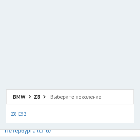
Добавить авто в разбор
Разместить рекламу
Техподдержка
© 2026 Все права защищены
BMW
Z8
Выберите поколение
Z8 E52
Авторазборки БМВ З8 на карте Санкт-
Петербурга (СПб)