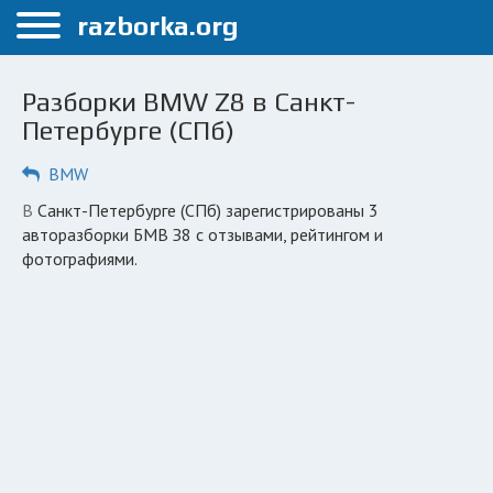
Меню
razborka.org
Главная
Разборки BMW Z8 в Санкт-
Санкт-Петербург
Петербурге (СПб)
ПОЛЬЗОВАТЕЛЯМ
BMW
Каталог разборок
в Санкт-Петербурге (СПб) зарегистрированы 3
авторазборки БМВ З8 с отзывами, рейтингом и
Автосервисы
фотографиями.
Вопрос автоюристу
Поиск деталей
КОМПАНИЯМ
Личный кабинет
Добавить компанию