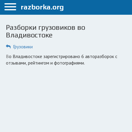
Меню
razborka.org
Главная
Разборки грузовиков во
Владивосток
Владивостоке
ПОЛЬЗОВАТЕЛЯМ
Грузовики
Каталог разборок
во Владивостоке зарегистрировано 6 авторазборок с
отзывами, рейтингом и фотографиями.
Вопрос автоюристу
Поиск деталей
КОМПАНИЯМ
Личный кабинет
Добавить компанию
Добавить авто в разбор