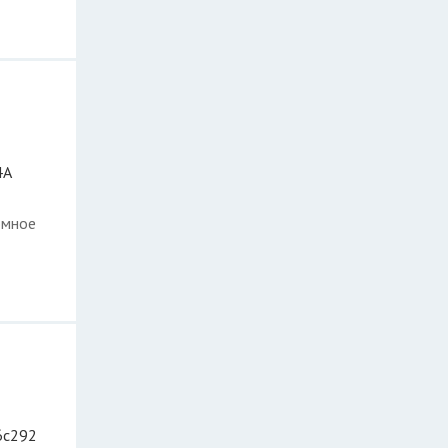
4А
омное
 6с292