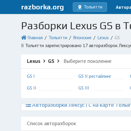
razborka.org
Тольятти
Автор
Разборки Lexus GS в 
Главная
Тольятти
Японские
Lexus
GS
в Тольятти зарегистрировано 17 авторазборок Лексу
Lexus
GS
Выберите поколение
GS I
GS II рестайлинг
GS II
GS III
Авторазборки Лексус ГС на карте Толья
Список авторазборок