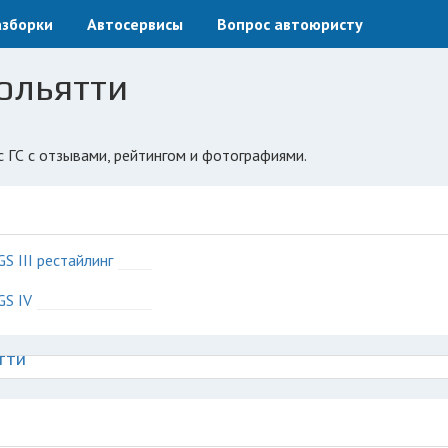
азборки
Автосервисы
Вопрос автоюристу
Тольятти
с ГС с отзывами, рейтингом и фотографиями.
GS III рестайлинг
GS IV
тти