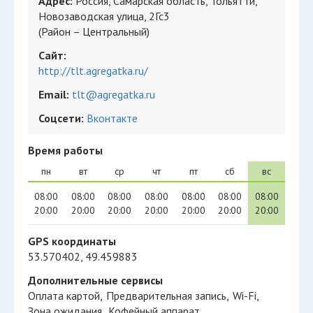
Адрес:
Россия, Самарская область, Тольятти,
Новозаводская улица, 2Гс3
(Район – Центральный)
Сайт:
http://tlt.agregatka.ru/
Email:
tlt@agregatka.ru
Соцсети:
Вконтакте
Время работы
пн
вт
ср
чт
пт
сб
вс
08:00
08:00
08:00
08:00
08:00
08:00
08:00
20:00
20:00
20:00
20:00
20:00
20:00
20:00
GPS координаты
53.570402, 49.459883
Дополнительные сервисы
Оплата картой
Предварительная запись
Wi-Fi
Зона ожидания
Кофейный аппарат