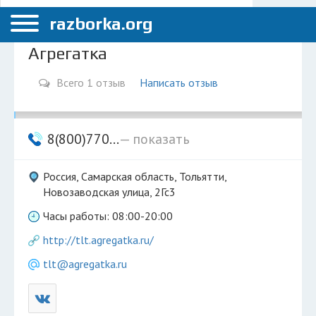
Меню
Тольятти
razborka.org
Главная
Агрегатка
Тольятти
Всего 1 отзыв
Написать отзыв
ПОЛЬЗОВАТЕЛЯМ
Каталог разборок
8(800)770...
— показать
Автосервисы
Россия, Самарская область, Тольятти,
Вопрос автоюристу
Новозаводская улица, 2Гс3
Поиск деталей
Часы работы: 08:00-20:00
КОМПАНИЯМ
http://tlt.agregatka.ru/
Личный кабинет
tlt@agregatka.ru
Добавить компанию