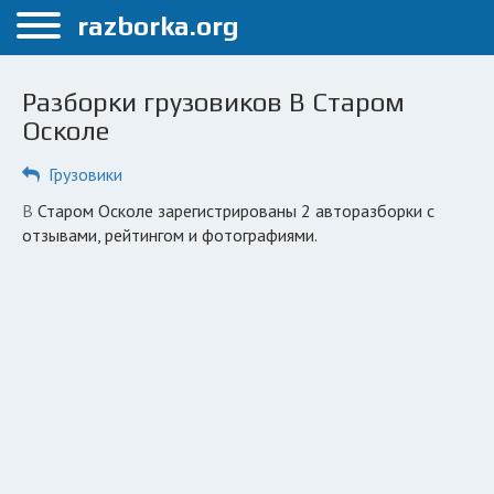
Меню
razborka.org
Главная
Разборки грузовиков В Старом
Старый Оскол
Осколе
ПОЛЬЗОВАТЕЛЯМ
Грузовики
Каталог разборок
В Старом Осколе зарегистрированы 2 авторазборки с
отзывами, рейтингом и фотографиями.
Вопрос автоюристу
Поиск деталей
КОМПАНИЯМ
Личный кабинет
Добавить компанию
Добавить авто в разбор