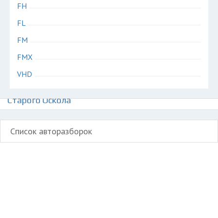
FH
FL
FM
FMX
VHD
Авторазборки грузовиков Вольво на карте
Старого Оскола
Список авторазборок