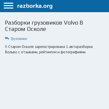
Меню
razborka.org
Главная
Разборки грузовиков Volvo В
Старый Оскол
Старом Осколе
ПОЛЬЗОВАТЕЛЯМ
Грузовики
Каталог разборок
В Старом Осколе зарегистрирована 1 авторазборка
Вольво с отзывами, рейтингом и фотографиями.
Вопрос автоюристу
Поиск деталей
КОМПАНИЯМ
Личный кабинет
Добавить компанию
Добавить авто в разбор