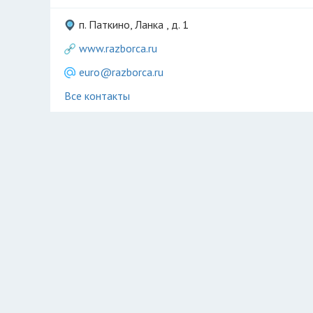
п. Паткино, Ланка , д. 1
www.razborca.ru
euro@razborca.ru
Все контакты