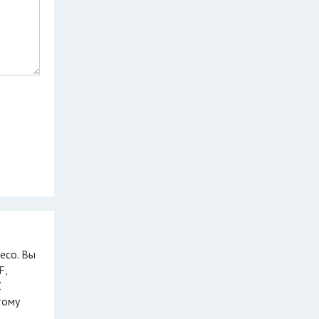
F,
Z
тому