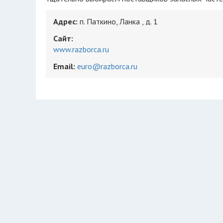
Адрес:
п. Паткино, Ланка , д. 1
Сайт:
www.razborca.ru
Email:
euro@razborca.ru