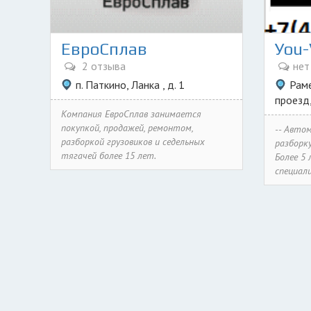
ЕвроСплав
Уou-
2 отзыва
нет
п. Паткино, Ланка , д. 1
Раме
проезд,
Компания ЕвроСплав занимается
покупкой, продажей, ремонтом,
-- Авто
разборкой грузовиков и седельных
разборку
тягачей более 15 лет.
Более 5
специали