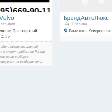
Volvo
БрендАвтоЛюкс
 отзывов
2 отзыва
нское, Транспортный
Раменское, Северное шос
 д. 5Б
мобили поступающие под
 не имеют пробега по России.--
 лет наша разборка
зируется на разборке воль...