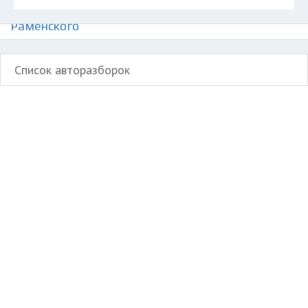
Авторазборки грузовиков МАН на карте
Раменского
Список авторазборок