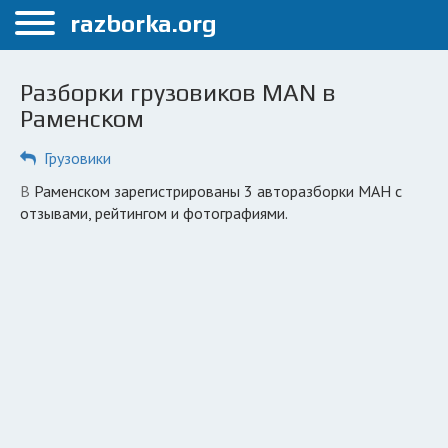
Меню
razborka.org
Главная
Разборки грузовиков MAN в
Раменское
Раменском
ПОЛЬЗОВАТЕЛЯМ
Грузовики
Каталог разборок
в Раменском зарегистрированы 3 авторазборки МАН с
отзывами, рейтингом и фотографиями.
Вопрос автоюристу
Поиск деталей
КОМПАНИЯМ
Личный кабинет
Добавить компанию
Добавить авто в разбор