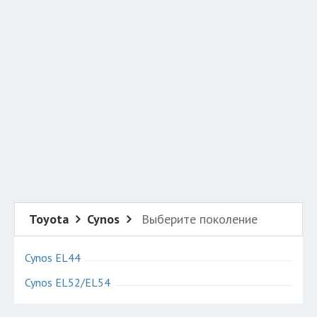
Добавить авто в разбор
Разместить рекламу
Техподдержка
© 2026 Все права защищены
Toyota
Cynos
Выберите поколение
Cynos EL44
Cynos EL52/EL54
Авторазборки Тойота Цинос на карте Санкт-