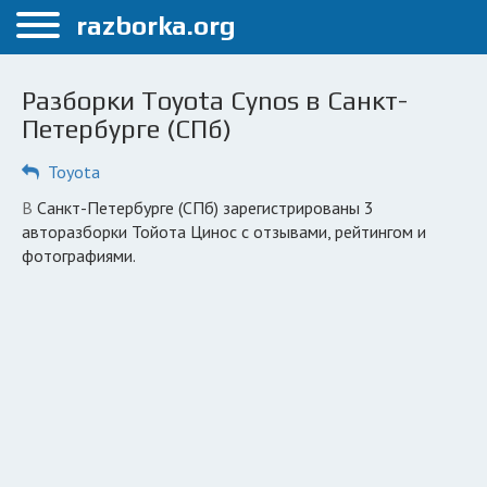
Меню
razborka.org
Главная
Разборки Toyota Cynos в Санкт-
Санкт-Петербург
Петербурге (СПб)
ПОЛЬЗОВАТЕЛЯМ
Toyota
Каталог разборок
в Санкт-Петербурге (СПб) зарегистрированы 3
авторазборки Тойота Цинос с отзывами, рейтингом и
Автосервисы
фотографиями.
Вопрос автоюристу
Поиск деталей
КОМПАНИЯМ
Личный кабинет
Добавить компанию