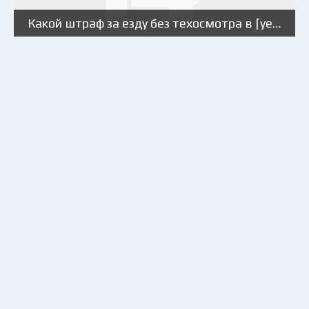
Какой штраф за езду без техосмотра в [year] году?