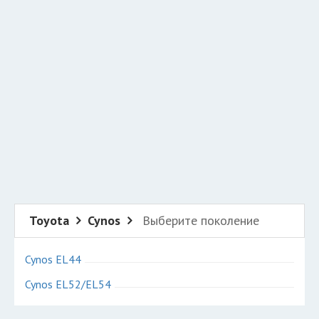
Добавить авто в разбор
Разместить рекламу
Техподдержка
© 2026 Все права защищены
Toyota
Cynos
Выберите поколение
Cynos EL44
Cynos EL52/EL54
Авторазборки Тойота Цинос на карте Санкт-