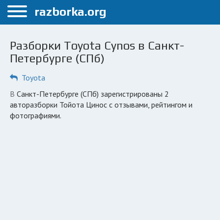
Меню
razborka.org
Главная
Разборки Toyota Cynos в Санкт-
Санкт-Петербург
Петербурге (СПб)
ПОЛЬЗОВАТЕЛЯМ
Toyota
Каталог разборок
в Санкт-Петербурге (СПб) зарегистрированы 2
авторазборки Тойота Цинос с отзывами, рейтингом и
Автосервисы
фотографиями.
Вопрос автоюристу
Поиск деталей
КОМПАНИЯМ
Личный кабинет
Добавить компанию