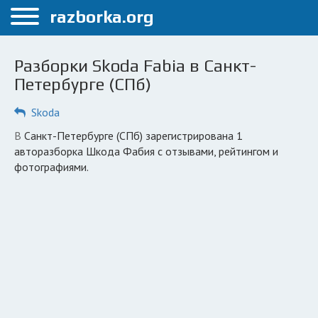
Меню
razborka.org
Главная
Разборки Skoda Fabia в Санкт-
Санкт-Петербург
Петербурге (СПб)
ПОЛЬЗОВАТЕЛЯМ
Skoda
Каталог разборок
в Санкт-Петербурге (СПб) зарегистрирована 1
авторазборка Шкода Фабия с отзывами, рейтингом и
Автосервисы
фотографиями.
Вопрос автоюристу
Поиск деталей
КОМПАНИЯМ
Личный кабинет
Добавить компанию