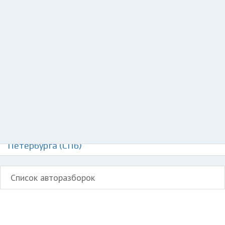
Добавить авто в разбор
Разместить рекламу
Техподдержка
© 2026 Все права защищены
Авторазборки Шкода Фабия на карте Санкт-
Петербурга (СПб)
Список авторазборок