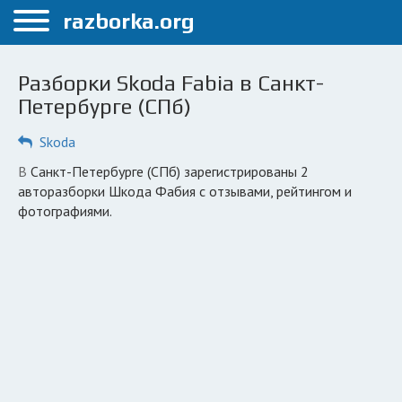
Меню
razborka.org
Главная
Разборки Skoda Fabia в Санкт-
Санкт-Петербург
Петербурге (СПб)
ПОЛЬЗОВАТЕЛЯМ
Skoda
Каталог разборок
в Санкт-Петербурге (СПб) зарегистрированы 2
авторазборки Шкода Фабия с отзывами, рейтингом и
Автосервисы
фотографиями.
Вопрос автоюристу
Поиск деталей
КОМПАНИЯМ
Личный кабинет
Добавить компанию