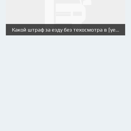
Какой штраф за езду без техосмотра в [year] году?