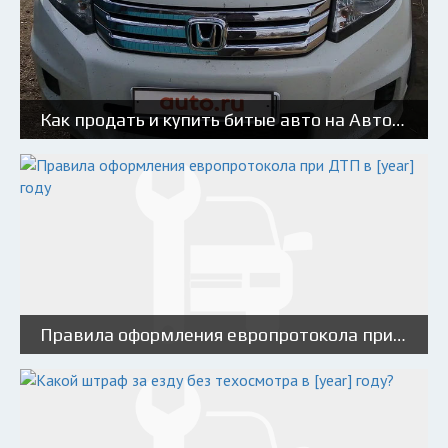
Как продать и купить битые авто на Авто.ру: советы и риски
Правила оформления европротокола при ДТП в [year] году