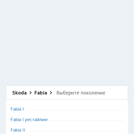
Добавить авто в разбор
Разместить рекламу
Техподдержка
© 2026 Все права защищены
Skoda
Fabia
Выберите поколение
Fabia I
Fabia I рестайлинг
Fabia II