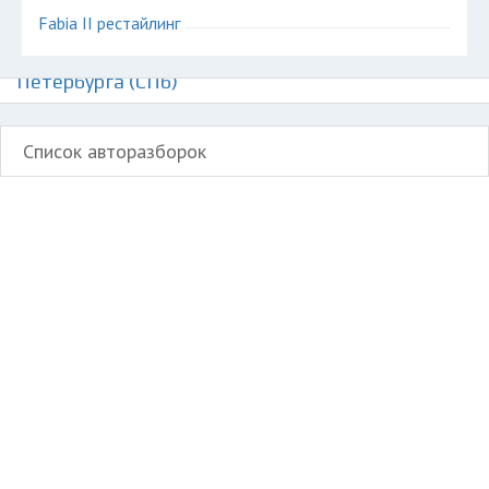
Fabia II рестайлинг
Авторазборки Шкода Фабия на карте Санкт-
Петербурга (СПб)
Список авторазборок