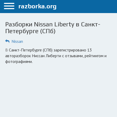
Меню
razborka.org
Главная
Разборки Nissan Liberty в Санкт-
Санкт-Петербург
Петербурге (СПб)
ПОЛЬЗОВАТЕЛЯМ
Nissan
Каталог разборок
в Санкт-Петербурге (СПб) зарегистрировано 13
авторазборок Ниссан Либерти с отзывами, рейтингом и
Автосервисы
фотографиями.
Вопрос автоюристу
Поиск деталей
КОМПАНИЯМ
Личный кабинет
Добавить компанию