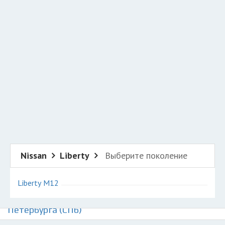
Добавить авто в разбор
Разместить рекламу
Техподдержка
© 2026 Все права защищены
Nissan
Liberty
Выберите поколение
Liberty M12
Авторазборки Ниссан Либерти на карте Санкт-
Петербурга (СПб)