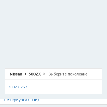
Добавить авто в разбор
Разместить рекламу
Техподдержка
© 2026 Все права защищены
Nissan
300ZX
Выберите поколение
300ZX Z32
Авторазборки Ниссан 300ZX на карте Санкт-
Петербурга (СПб)