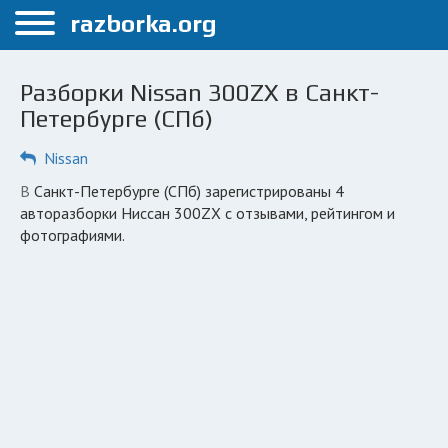
Меню
razborka.org
Главная
Разборки Nissan 300ZX в Санкт-
Санкт-Петербург
Петербурге (СПб)
ПОЛЬЗОВАТЕЛЯМ
Nissan
Каталог разборок
в Санкт-Петербурге (СПб) зарегистрированы 4
авторазборки Ниссан 300ZX с отзывами, рейтингом и
Автосервисы
фотографиями.
Вопрос автоюристу
Поиск деталей
КОМПАНИЯМ
Личный кабинет
Добавить компанию