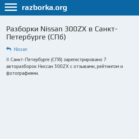
Меню
razborka.org
Главная
Разборки Nissan 300ZX в Санкт-
Санкт-Петербург
Петербурге (СПб)
ПОЛЬЗОВАТЕЛЯМ
Nissan
Каталог разборок
в Санкт-Петербурге (СПб) зарегистрировано 7
авторазборок Ниссан 300ZX с отзывами, рейтингом и
Автосервисы
фотографиями.
Вопрос автоюристу
Поиск деталей
КОМПАНИЯМ
Личный кабинет
Добавить компанию