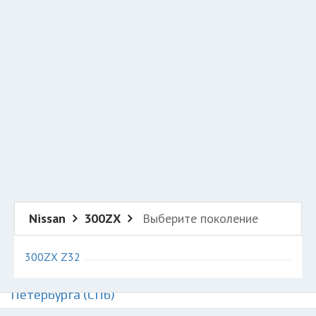
Добавить авто в разбор
Разместить рекламу
Техподдержка
© 2026 Все права защищены
Nissan
300ZX
Выберите поколение
300ZX Z32
Авторазборки Ниссан 300ZX на карте Санкт-
Петербурга (СПб)