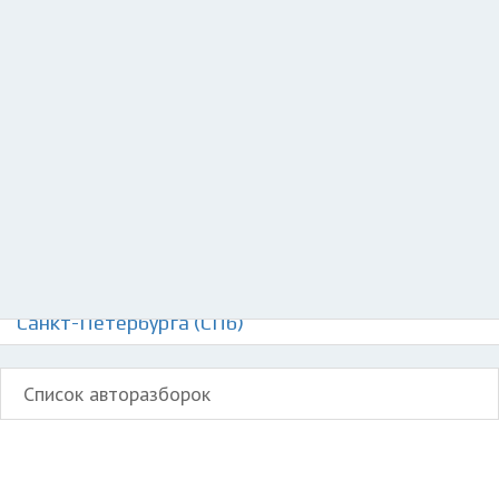
Добавить авто в разбор
Разместить рекламу
Техподдержка
© 2026 Все права защищены
Авторазборки Митсубиси Старион на карте
Санкт-Петербурга (СПб)
Список авторазборок