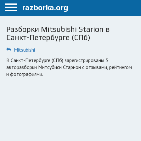
Меню
razborka.org
Главная
Разборки Mitsubishi Starion в
Санкт-Петербург
Санкт-Петербурге (СПб)
ПОЛЬЗОВАТЕЛЯМ
Mitsubishi
Каталог разборок
в Санкт-Петербурге (СПб) зарегистрированы 3
авторазборки Митсубиси Старион с отзывами, рейтингом
Автосервисы
и фотографиями.
Вопрос автоюристу
Поиск деталей
КОМПАНИЯМ
Личный кабинет
Добавить компанию