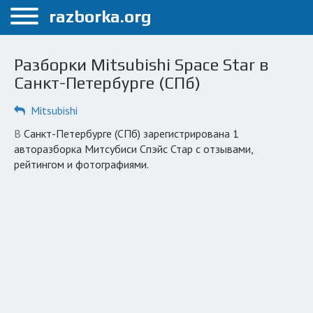
Меню
razborka.org
Главная
Разборки Mitsubishi Space Star в
Санкт-Петербург
Санкт-Петербурге (СПб)
ПОЛЬЗОВАТЕЛЯМ
Mitsubishi
Каталог разборок
в Санкт-Петербурге (СПб) зарегистрирована 1
авторазборка Митсубиси Спэйс Стар с отзывами,
Автосервисы
рейтингом и фотографиями.
Вопрос автоюристу
Поиск деталей
КОМПАНИЯМ
Личный кабинет
Добавить компанию