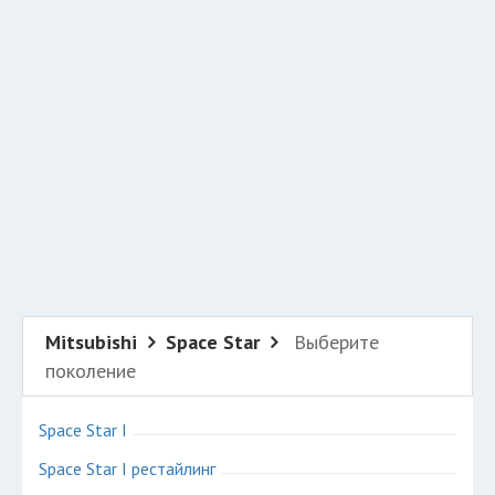
Добавить авто в разбор
Разместить рекламу
Техподдержка
© 2026 Все права защищены
Mitsubishi
Space Star
Выберите
поколение
Space Star I
Space Star I рестайлинг