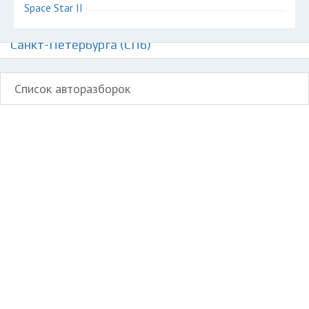
Space Star II
Авторазборки Митсубиси Спэйс Стар на карте
Санкт-Петербурга (СПб)
Список авторазборок