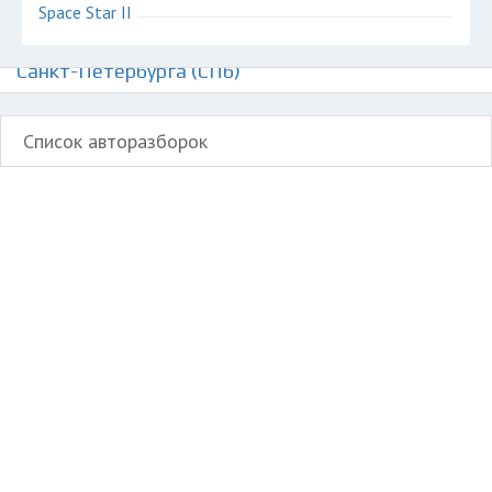
Space Star II
Авторазборки Митсубиси Спэйс Стар на карте
Санкт-Петербурга (СПб)
Список авторазборок