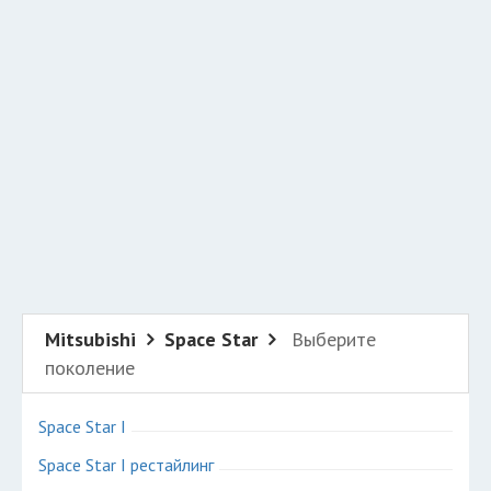
Добавить авто в разбор
Разместить рекламу
Техподдержка
© 2026 Все права защищены
Mitsubishi
Space Star
Выберите
поколение
Space Star I
Space Star I рестайлинг