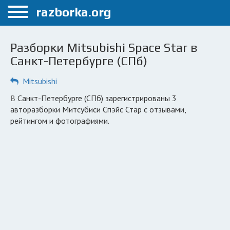
Меню
razborka.org
Главная
Разборки Mitsubishi Space Star в
Санкт-Петербург
Санкт-Петербурге (СПб)
ПОЛЬЗОВАТЕЛЯМ
Mitsubishi
Каталог разборок
в Санкт-Петербурге (СПб) зарегистрированы 3
авторазборки Митсубиси Спэйс Стар с отзывами,
Автосервисы
рейтингом и фотографиями.
Вопрос автоюристу
Поиск деталей
КОМПАНИЯМ
Личный кабинет
Добавить компанию