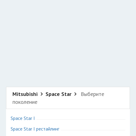
Добавить авто в разбор
Разместить рекламу
Техподдержка
© 2026 Все права защищены
Mitsubishi
Space Star
Выберите
поколение
Space Star I
Space Star I рестайлинг