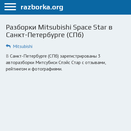
Меню
razborka.org
Главная
Разборки Mitsubishi Space Star в
Санкт-Петербург
Санкт-Петербурге (СПб)
ПОЛЬЗОВАТЕЛЯМ
Mitsubishi
Каталог разборок
в Санкт-Петербурге (СПб) зарегистрированы 3
авторазборки Митсубиси Спэйс Стар с отзывами,
Автосервисы
рейтингом и фотографиями.
Вопрос автоюристу
Поиск деталей
КОМПАНИЯМ
Личный кабинет
Добавить компанию