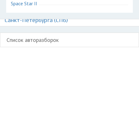
Space Star II
Авторазборки Митсубиси Спэйс Стар на карте
Санкт-Петербурга (СПб)
Список авторазборок