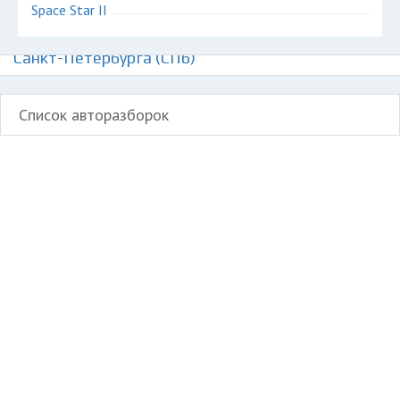
Space Star II
Авторазборки Митсубиси Спэйс Стар на карте
Санкт-Петербурга (СПб)
Список авторазборок