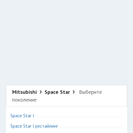
Добавить авто в разбор
Разместить рекламу
Техподдержка
© 2026 Все права защищены
Mitsubishi
Space Star
Выберите
поколение
Space Star I
Space Star I рестайлинг