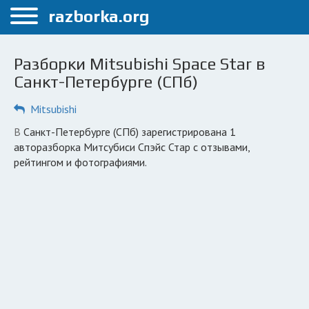
Меню
razborka.org
Главная
Разборки Mitsubishi Space Star в
Санкт-Петербург
Санкт-Петербурге (СПб)
ПОЛЬЗОВАТЕЛЯМ
Mitsubishi
Каталог разборок
в Санкт-Петербурге (СПб) зарегистрирована 1
авторазборка Митсубиси Спэйс Стар с отзывами,
Автосервисы
рейтингом и фотографиями.
Вопрос автоюристу
Поиск деталей
КОМПАНИЯМ
Личный кабинет
Добавить компанию