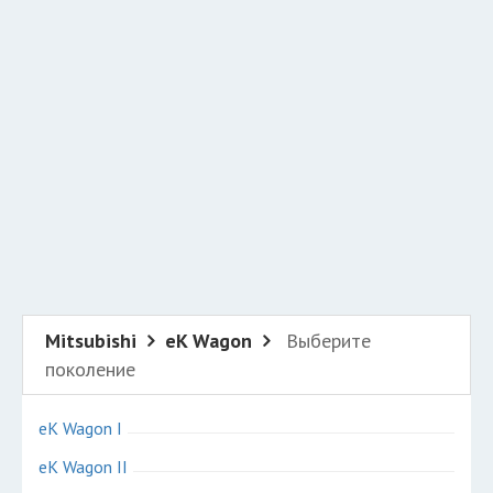
Добавить авто в разбор
Разместить рекламу
Техподдержка
© 2026 Все права защищены
Mitsubishi
eK Wagon
Выберите
поколение
eK Wagon I
eK Wagon II