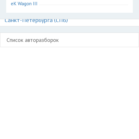
eK Wagon III
Авторазборки Митсубиси еК-Вэгон на карте
Санкт-Петербурга (СПб)
Список авторазборок