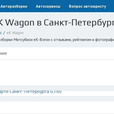
Авторазборки
Автосервисы
Вопрос автоюристу
K Wagon в Санкт-Петербург
i
eK Wagon
разборки Митсубиси еК-Вэгон с отзывами, рейтингом и фотограф
ние
арте Санкт-Петербурга (СПб)