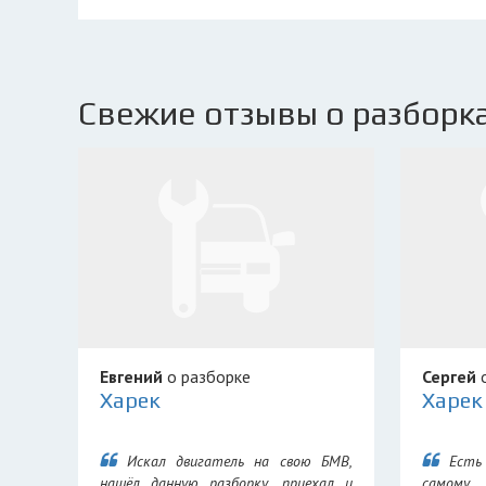
Свежие отзывы о разборка
Евгений
о разборке
Сергей
о
Харек
Харек
Искал двигатель на свою БМВ,
Есть
нашёл данную разборку, приехал и
самому