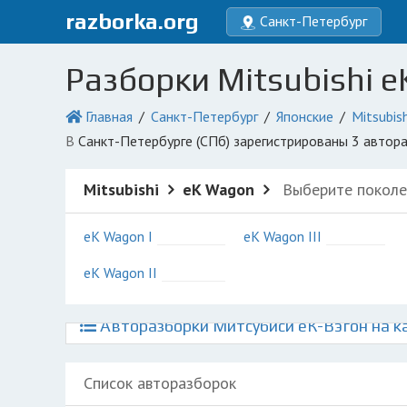
razborka.org
Санкт-Петербург
Разборки Mitsubishi e
Главная
Санкт-Петербург
Японские
Mitsubish
в Санкт-Петербурге (СПб) зарегистрированы 3 авто
Mitsubishi
eK Wagon
Выберите поколе
eK Wagon I
eK Wagon III
eK Wagon II
Авторазборки Митсубиси еК-Вэгон на к
Список авторазборок