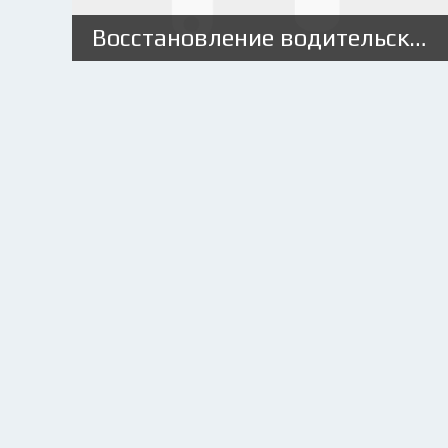
Восстановление водительского удостоверения при утере: порядок действий, штрафы и документы