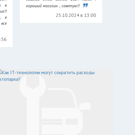
н в
хороший магазин .. советую!!
их!!
25.10.2024 в 13:00
а, в
все
7:56