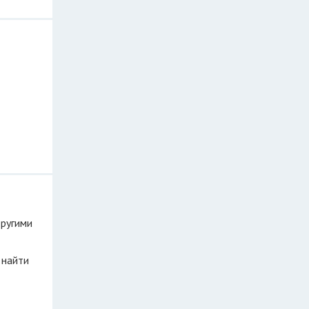
другими
 найти