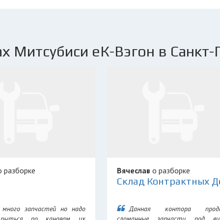
х Митсубиси еК-Вэгон в Санкт-
 разборке
Вячеслав
о разборке
 много запчастей но надо
Данная контора прод
 рыться по канавам их
сломанные запчасти под ви