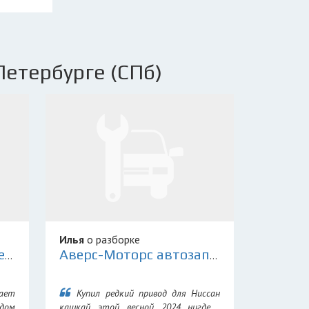
Петербурге (СПб)
Илья
о разборке
Склад Контрактных Деталей 78
Аверс-Моторс автозапчасти для иномарок
ает
Купил редкий привод для Ниссан
дом
кашкай этой весной 2024 нигде .