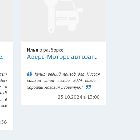
Илья
о разборке
Склад Контрактных Деталей 78
Аверс-Моторс автозапчасти для иномарок
ает
Купил редкий привод для Ниссан
дом
кашкай этой весной 2024 нигде .
н в
хороший магазин .. советую!!
их!!
25.10.2024 в 13:00
а, в
все
7:56