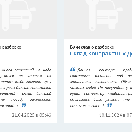
 разборке
Вячеслав
о разборке
 много запчастей но надо
Данная контора прод
 рыться по канавам их
сломанные запчасти под ви
 потом тебе говорят цену
«отличного состояния». Обма
не в разы больше стоимости
чистом виде!! Не покупайте у н
апчасти))) очень большой
Купил компрессор кондиционер
 по поводу законности
объявлении было указано что 
я этой...!
отлично, внешне...!
21.04.2025 в 05:46
10.11.2024 в 0