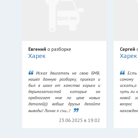
Евгений
о разборке
Сергей
о
Харек
Харек
Искал двигатель на свою БМВ,
Есть
нашёл данную разборку, приехал и
самому
был в шоке от хамства хорька и
искать,а
дерьмозапчастей которые он
чуть ли 
предлогает мне по цене новых
новой з
деталей))) вобще друзья делайте
вопрос
выводы! Лично я счи...!
нахождени
23.06.2025 в 19:02