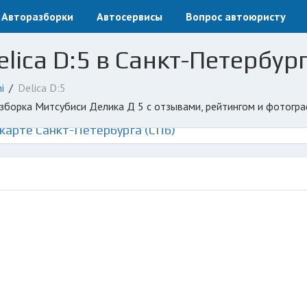
Авторазборки
Автосервисы
Вопрос автоюристу
elica D:5 в Санкт-Петербург
i
Delica D:5
разборка Митсубиси Делика Д 5 с отзывами, рейтингом и фотогр
карте Санкт-Петербурга (СПб)