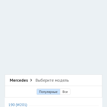
Добавить авто в разбор
Разместить рекламу
Техподдержка
© 2026 Все права защищены
Mercedes
Выберите модель
Популярные
Все
190 (W201)