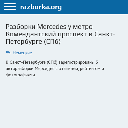
Меню
razborka.org
Главная
Разборки Mercedes у метро
Санкт-Петербург
Комендантский проспект в Санкт-
Петербурге (СПб)
ПОЛЬЗОВАТЕЛЯМ
Каталог разборок
Немецкие
Автосервисы
в Санкт-Петербурге (СПб) зарегистрированы 3
авторазборки Мерседес с отзывами, рейтингом и
Вопрос автоюристу
фотографиями.
Поиск деталей
КОМПАНИЯМ
Личный кабинет
Добавить компанию