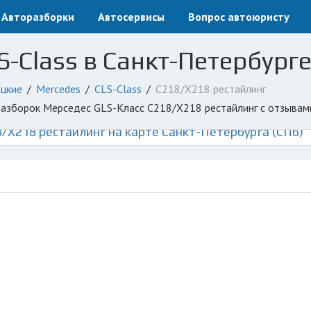
Авторазборки
Автосервисы
Вопрос автоюристу
-Class в Санкт-Петербурге
цкие
Mercedes
CLS-Class
C218/X218 рестайлинг
оразборок Мерседес GLS-Класс C218/X218 рестайлинг с отзывам
/X218 рестайлинг на карте Санкт-Петербурга (СПб)