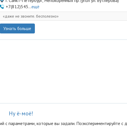
г. Санкт-Петербург, Непокоренных пр. (угол ул. Бутлерова)
+7(812)545...
ещё
даже не звоните. бесполезно
Узнать больше
Ну ё-моё!
ий с параметрами, которые вы задали. Поэкспериментируйте с 