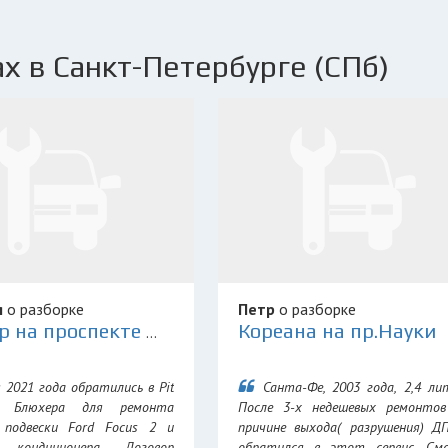
х в Санкт-Петербурге (СПб)
я
о разборке
Петр
о разборке
Кореана на пр.Науки
PitStop на проспекте Маршала Блюхера
 2021 года обратились в Pit
Санта-Фе, 2003 года, 2,4 ли
а Блюхера для ремонта
После 3-х недешевых ремонтов
 подвески Ford Focus 2 и
причине выхода( разрушения) Д
 кондиционера. Договор
обратился в этот сервис. Смо