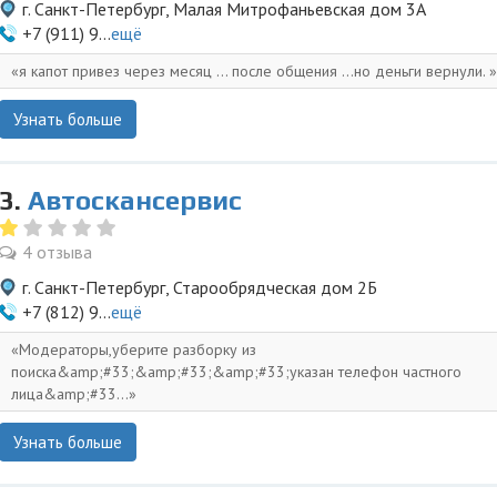
г. Санкт-Петербург, Малая Митрофаньевская дом 3А
+7 (911) 9...
ещё
я капот привез через месяц ... после общения ...но деньги вернули.
Узнать больше
3.
Автоскансервис
4 отзыва
г. Санкт-Петербург, Старообрядческая дом 2Б
+7 (812) 9...
ещё
Модераторы,уберите разборку из
поиска&amp;#33;&amp;#33;&amp;#33;указан телефон частного
лица&amp;#33...
Узнать больше