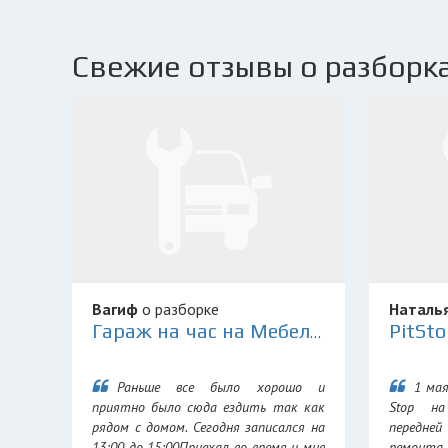
Свежие отзывы о разборка
Вагиф
о разборке
Наталь
Гараж на час на Мебельной
Раньше все было хорошо и
1 мая
приятно было сюда ездить так как
Stop н
рядом с домом. Сегодня записался на
передней
13:00 до 15:00Приехал во время и мне
ремонта