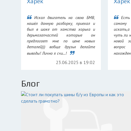
Харек
Харек
Искал двигатель на свою БМВ,
Есть
нашёл данную разборку, приехал и
самому
был в шоке от хамства хорька и
искать,а
дерьмозапчастей которые он
чуть ли 
предлогает мне по цене новых
новой з
деталей))) вобще друзья делайте
вопрос
выводы! Лично я счи...!
нахождени
23.06.2025 в 19:02
Блог