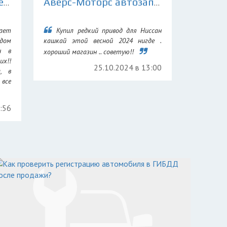
Склад Контрактных Деталей 78
Аверс-Моторс автозапчасти для иномарок
ает
Купил редкий привод для Ниссан
дом
кашкай этой весной 2024 нигде .
н в
хороший магазин .. советую!!
их!!
25.10.2024 в 13:00
а, в
все
7:56