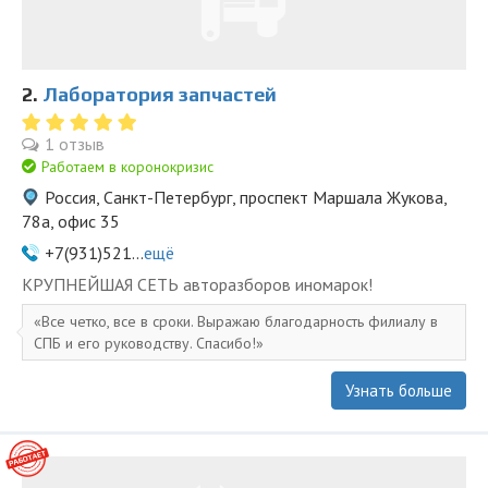
2.
Лаборатория запчастей
1 отзыв
Работаем в коронокризис
Россия, Санкт-Петербург, проспект Маршала Жукова,
78а, офис 35
+7(931)521...
ещё
KPУПНЕЙШAЯ СЕTЬ aвторазбopов иномapoк!
Все четко, все в сроки. Выражаю благодарность филиалу в
СПБ и его руководству. Спасибо!
Узнать больше