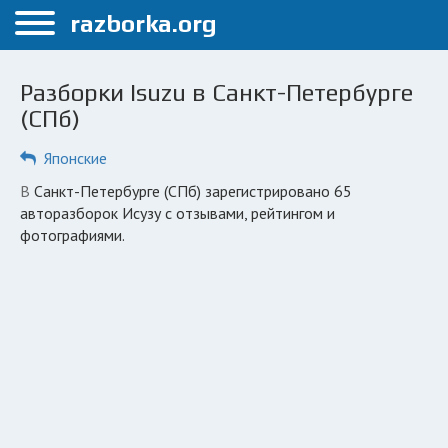
Меню
razborka.org
Главная
Разборки Isuzu в Санкт-Петербурге
Санкт-Петербург
(СПб)
ПОЛЬЗОВАТЕЛЯМ
Японские
Каталог разборок
в Санкт-Петербурге (СПб) зарегистрировано 65
авторазборок Исузу с отзывами, рейтингом и
Автосервисы
фотографиями.
Вопрос автоюристу
Поиск деталей
КОМПАНИЯМ
Личный кабинет
Добавить компанию