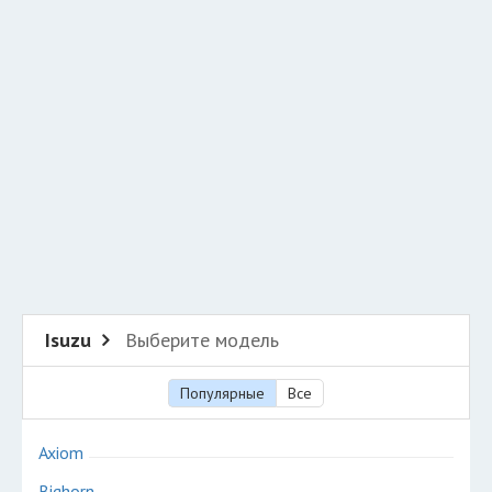
Добавить авто в разбор
Разместить рекламу
Техподдержка
© 2026 Все права защищены
Isuzu
Выберите модель
Популярные
Все
Axiom
Bighorn