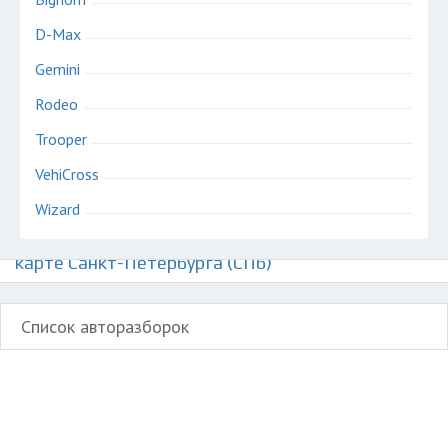
D-Max
Gemini
Rodeo
Trooper
VehiCross
Wizard
Авторазборки японских автомобилей Исузу на
карте Санкт-Петербурга (СПб)
Список авторазборок