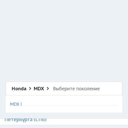
Добавить авто в разбор
Разместить рекламу
Техподдержка
© 2026 Все права защищены
Honda
MDX
Выберите поколение
MDX I
Авторазборки Хонда MDX на карте Санкт-
Петербурга (СПб)