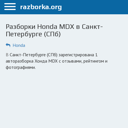
Меню
razborka.org
Главная
Разборки Honda MDX в Санкт-
Санкт-Петербург
Петербурге (СПб)
ПОЛЬЗОВАТЕЛЯМ
Honda
Каталог разборок
в Санкт-Петербурге (СПб) зарегистрирована 1
авторазборка Хонда MDX с отзывами, рейтингом и
Автосервисы
фотографиями.
Вопрос автоюристу
Поиск деталей
КОМПАНИЯМ
Личный кабинет
Добавить компанию