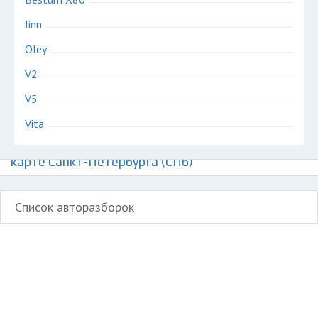
Jinn
Oley
V2
V5
Vita
Авторазборки китайских автомобилей ФАВ на
карте Санкт-Петербурга (СПб)
Список авторазборок