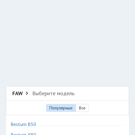
Добавить авто в разбор
Разместить рекламу
Техподдержка
© 2026 Все права защищены
FAW
Выберите модель
Популярные
Все
Besturn B50
Besturn X80