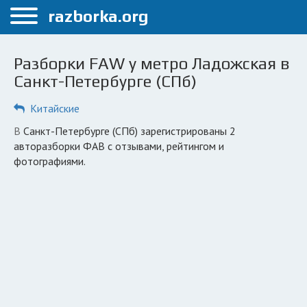
Меню
razborka.org
Главная
Разборки FAW у метро Ладожская в
Санкт-Петербург
Санкт-Петербурге (СПб)
ПОЛЬЗОВАТЕЛЯМ
Китайские
Каталог разборок
в Санкт-Петербурге (СПб) зарегистрированы 2
авторазборки ФАВ с отзывами, рейтингом и
Автосервисы
фотографиями.
Вопрос автоюристу
Поиск деталей
КОМПАНИЯМ
Личный кабинет
Добавить компанию