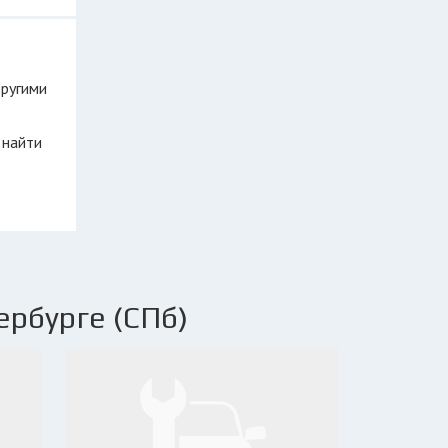
другими
 найти
ербурге (СПб)