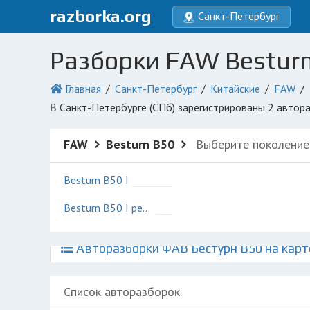
razborka.org
Санкт-Петербург
Разборки FAW Besturn
Главная
Санкт-Петербург
Китайские
FAW
в Санкт-Петербурге (СПб) зарегистрированы 2 авто
FAW
Besturn B50
Выберите поколение
Besturn B50 I
Besturn B50 I рестайлинг
Авторазборки ФАВ Бестурн В50 на карт
Список авторазборок