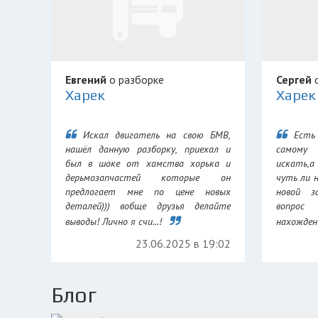
Евгений
о разборке
Сергей
о
Харек
Харек
Искал двигатель на свою БМВ,
Есть
нашёл данную разборку, приехал и
самому
был в шоке от хамства хорька и
искать,а
дерьмозапчастей которые он
чуть ли 
предлогает мне по цене новых
новой з
деталей))) вобще друзья делайте
вопрос
выводы! Лично я счи...!
нахождени
23.06.2025 в 19:02
Блог