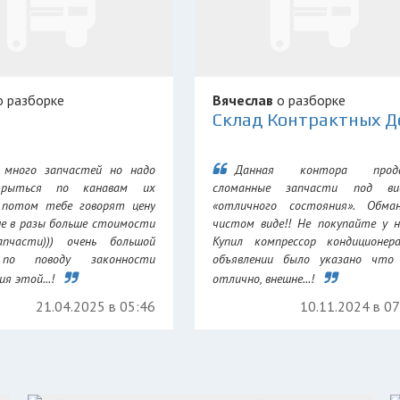
 разборке
Вячеслав
о разборке
 много запчастей но надо
Данная контора прод
 рыться по канавам их
сломанные запчасти под ви
 потом тебе говорят цену
«отличного состояния». Обма
не в разы больше стоимости
чистом виде!! Не покупайте у н
апчасти))) очень большой
Купил компрессор кондиционер
 по поводу законности
объявлении было указано что 
я этой...!
отлично, внешне...!
21.04.2025 в 05:46
10.11.2024 в 0