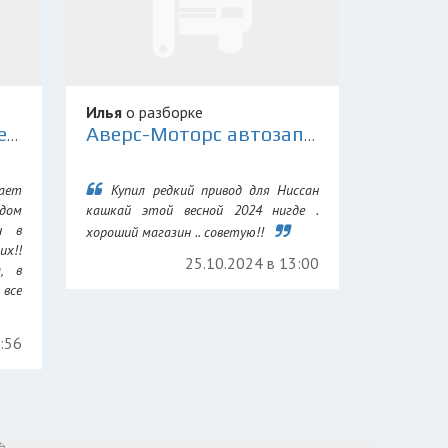
Илья
о разборке
Склад Контрактных Деталей 78
Аверс-Моторс автозапчасти для иномарок
ает
Купил редкий привод для Ниссан
дом
кашкай этой весной 2024 нигде .
н в
хороший магазин .. советую!!
их!!
25.10.2024 в 13:00
а, в
все
7:56