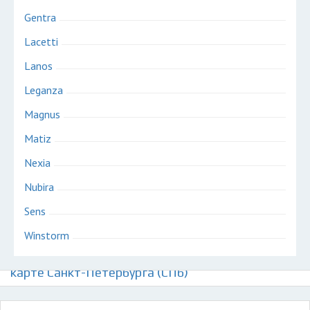
Gentra
Lacetti
Lanos
Leganza
Magnus
Matiz
Nexia
Nubira
Sens
Winstorm
Авторазборки корейских автомобилей Дэу на
карте Санкт-Петербурга (СПб)