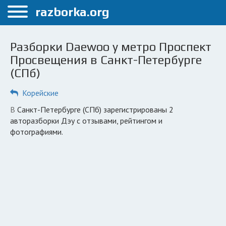
Меню
razborka.org
Главная
Разборки Daewoo у метро Проспект
Санкт-Петербург
Просвещения в Санкт-Петербурге
(СПб)
ПОЛЬЗОВАТЕЛЯМ
Каталог разборок
Корейские
Автосервисы
в Санкт-Петербурге (СПб) зарегистрированы 2
авторазборки Дэу с отзывами, рейтингом и
Вопрос автоюристу
фотографиями.
Поиск деталей
КОМПАНИЯМ
Личный кабинет
Добавить компанию