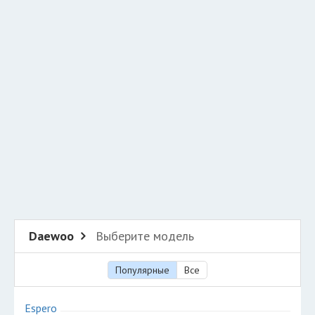
Добавить авто в разбор
Разместить рекламу
Техподдержка
© 2026 Все права защищены
Daewoo
Выберите модель
Популярные
Все
Espero