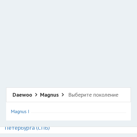
Добавить авто в разбор
Разместить рекламу
Техподдержка
© 2026 Все права защищены
Daewoo
Magnus
Выберите поколение
Magnus I
Авторазборки Дэу Магнус на карте Санкт-
Петербурга (СПб)