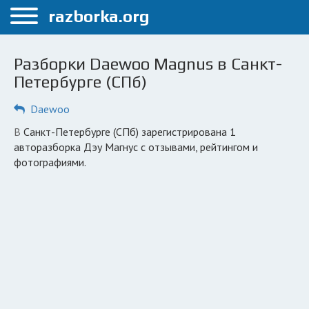
Меню
razborka.org
Главная
Разборки Daewoo Magnus в Санкт-
Санкт-Петербург
Петербурге (СПб)
ПОЛЬЗОВАТЕЛЯМ
Daewoo
Каталог разборок
в Санкт-Петербурге (СПб) зарегистрирована 1
авторазборка Дэу Магнус с отзывами, рейтингом и
Автосервисы
фотографиями.
Вопрос автоюристу
Поиск деталей
КОМПАНИЯМ
Личный кабинет
Добавить компанию