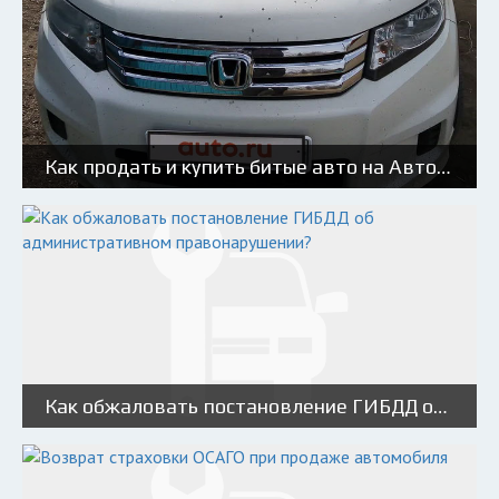
Как продать и купить битые авто на Авто.ру: советы и риски
Как обжаловать постановление ГИБДД об административном правонарушении?