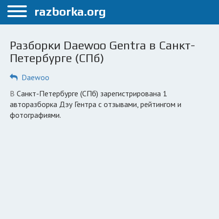
Меню
razborka.org
Главная
Разборки Daewoo Gentra в Санкт-
Санкт-Петербург
Петербурге (СПб)
ПОЛЬЗОВАТЕЛЯМ
Daewoo
Каталог разборок
в Санкт-Петербурге (СПб) зарегистрирована 1
авторазборка Дэу Гентра с отзывами, рейтингом и
Автосервисы
фотографиями.
Вопрос автоюристу
Поиск деталей
КОМПАНИЯМ
Личный кабинет
Добавить компанию