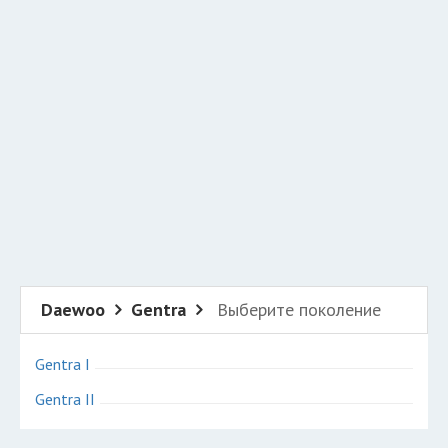
Добавить авто в разбор
Разместить рекламу
Техподдержка
© 2026 Все права защищены
Daewoo
Gentra
Выберите поколение
Gentra I
Gentra II
Авторазборки Дэу Гентра на карте Санкт-