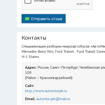
Отправить отзыв
Контакты
Специализация разборки микроавтобусов «АвтоМикс» : VW Transporter,VW Multivan, VW Caravelle, Mercedes-Benz Sprinter,
Mercedes-Benz Vito, Ford Transit , Ford Transit Conn
H-1 Starex
Адрес:
Россия, Санкт-Петербург, Челябинская ул
109
(Район – Красногвардейский)
Сайт:
http://www.automixspb.ru
Email:
automix.spb@mail.ru