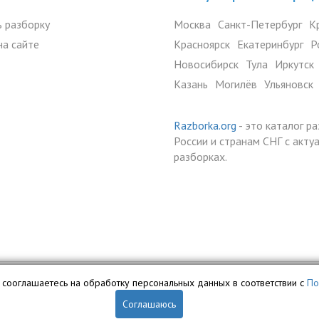
 разборку
Москва
Санкт-Петербург
К
на сайте
Красноярск
Екатеринбург
Р
Новосибирск
Тула
Иркутск
Казань
Могилёв
Ульяновск
Razborka.org
- это каталог р
России и странам СНГ с акт
разборках.
вы сооглашаетесь на обработку персональных данных в соответствии с
По
 собственностью ООО «Профит» и охраняется законом.
Соглашаюсь