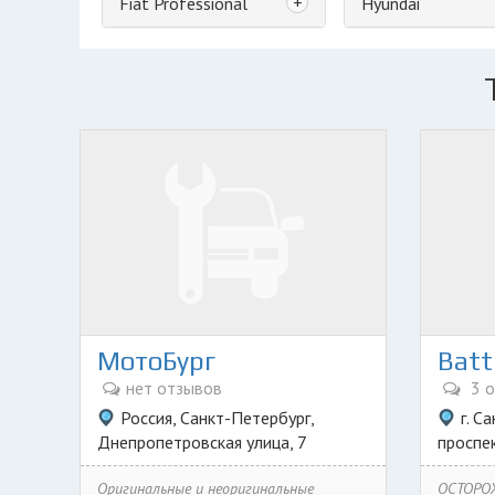
+
Fiat Professional
Hyundai
МотоБург
Batt
нет отзывов
3 о
Россия, Санкт-Петербург,
г. С
Днепропетровская улица, 7
проспек
Оригинальные и неоригинальные
ОСТОРО