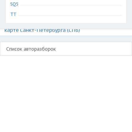
SQ5
TT
Авторазборки немецких автомобилей Ауди на
карте Санкт-Петербурга (СПб)
Список авторазборок