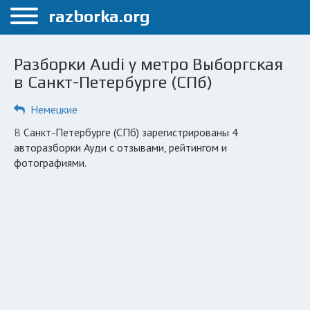
Меню
razborka.org
Главная
Разборки Audi у метро Выборгская
Санкт-Петербург
в Санкт-Петербурге (СПб)
ПОЛЬЗОВАТЕЛЯМ
Немецкие
Каталог разборок
в Санкт-Петербурге (СПб) зарегистрированы 4
авторазборки Ауди с отзывами, рейтингом и
Автосервисы
фотографиями.
Вопрос автоюристу
Поиск деталей
КОМПАНИЯМ
Личный кабинет
Добавить компанию