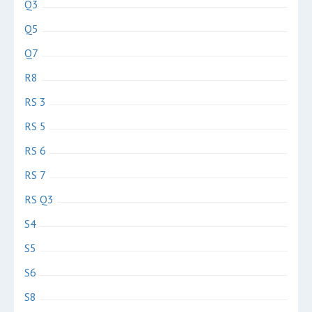
Q3
Q5
Q7
R8
RS 3
RS 5
RS 6
RS 7
RS Q3
S4
S5
S6
S8