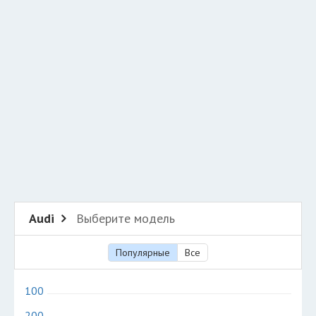
Добавить авто в разбор
Разместить рекламу
Техподдержка
© 2026 Все права защищены
Audi
Выберите модель
Популярные
Все
100
200