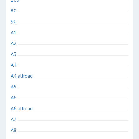
80
90
A1
A2
A3
A4
A4 allroad
A5
A6
A6 allroad
A7
A8