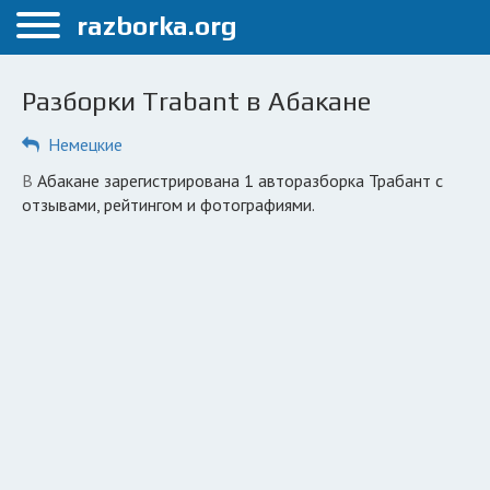
Меню
razborka.org
Главная
Разборки Trabant в Абакане
Абакан
Немецкие
ПОЛЬЗОВАТЕЛЯМ
в Абакане зарегистрирована 1 авторазборка Трабант с
Каталог разборок
отзывами, рейтингом и фотографиями.
Вопрос автоюристу
Поиск деталей
КОМПАНИЯМ
Личный кабинет
Добавить компанию
Добавить авто в разбор