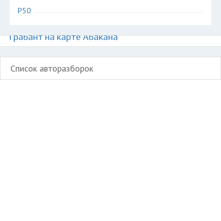
P50
Авторазборки немецких автомобилей
Трабант на карте Абакана
Список авторазборок