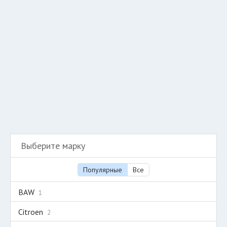
Добавить авто в разбор
Разместить рекламу
Техподдержка
© 2026 Все права защищены
Выберите марку
Популярные
Все
BAW
1
Citroen
2