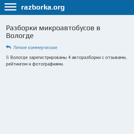
Меню
razborka.org
Главная
Разборки микроавтобусов в
Вологда
Вологде
ПОЛЬЗОВАТЕЛЯМ
Легкие коммерческие
Каталог разборок
в Вологде зарегистрированы 4 авторазборки с отзывами,
рейтингом и фотографиями.
Автосервисы
Вопрос автоюристу
Поиск деталей
КОМПАНИЯМ
Личный кабинет
Добавить компанию