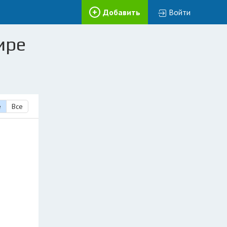
Добавить
Войти
ире
е
Все