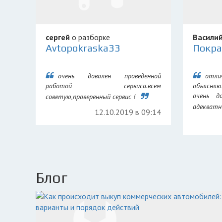
сергей
о разборке
Васили
Avtopokraska33
Покра
очень доволен проведенной
отли
работой сервиса.всем
объясня
очень д
советую,проверенный сервис !
адекватны
12.10.2019 в 09:14
Блог