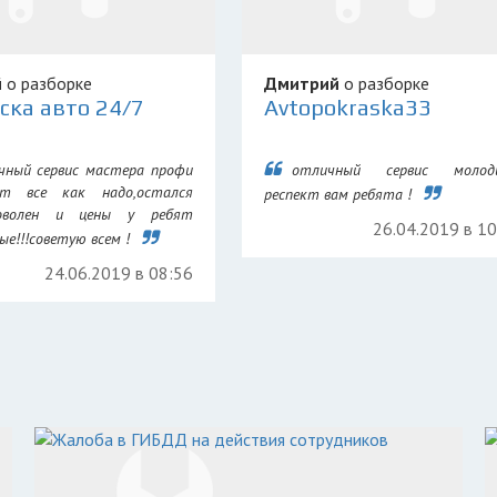
й
о разборке
Дмитрий
о разборке
ска авто 24/7
Avtopokraska33
чный сервис мастера профи
отличный сервис молодц
ют все как надо,остался
респект вам ребята !
оволен и цены у ребят
26.04.2019 в 1
е!!!советую всем !
24.06.2019 в 08:56