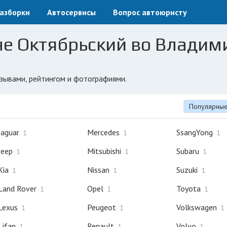
азборки
Автосервисы
Вопрос автоюристу
не Октябрьский во Владим
тзывами, рейтингом и фотографиями.
Популярны
Jaguar
Mercedes
SsangYong
1
1
1
Jeep
Mitsubishi
Subaru
1
1
1
Kia
Nissan
Suzuki
1
1
1
Land Rover
Opel
Toyota
1
1
1
Lexus
Peugeot
Volkswagen
1
1
1
Lifan
Renault
Volvo
1
1
1