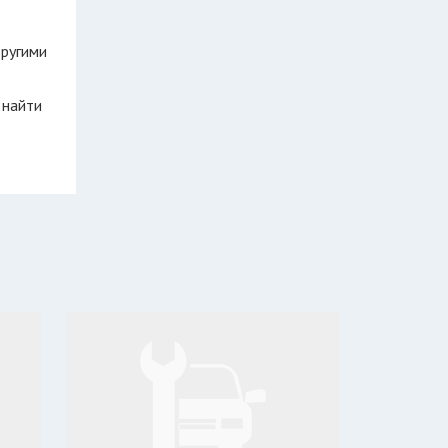
другими
 найти