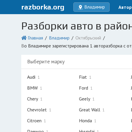
razborka.org
Владимир
Автор
Разборки авто в райо
Главная
Владимир
Октябрьский
во Владимире зарегистрирована 1 авторазборка с о
Выберите марку
Audi
Fiat
1
1
BMW
Ford
1
1
Chery
Geely
1
1
Chevrolet
Great Wall
1
1
Citroen
Honda
1
1
Daewoo
Hyundai
1
1