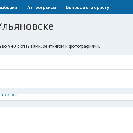
азборки
Автосервисы
Вопрос автоюристу
 Ульяновске
0
льво 940 с отзывами, рейтингом и фотографиями.
яновска