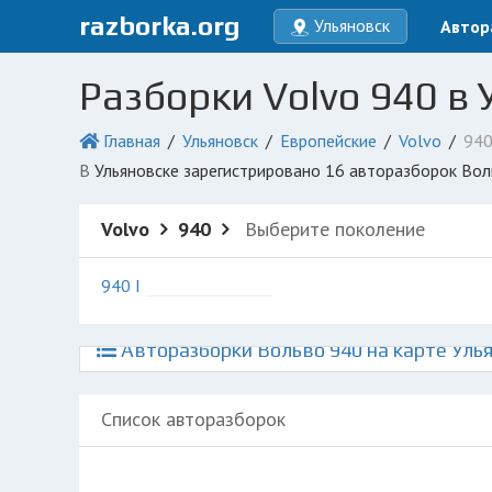
razborka.org
Ульяновск
Автор
Разборки Volvo 940 в
Главная
Ульяновск
Европейские
Volvo
94
в Ульяновске зарегистрировано 16 авторазборок Во
Volvo
940
Выберите поколение
940 I
Авторазборки Вольво 940 на карте Уль
Список авторазборок